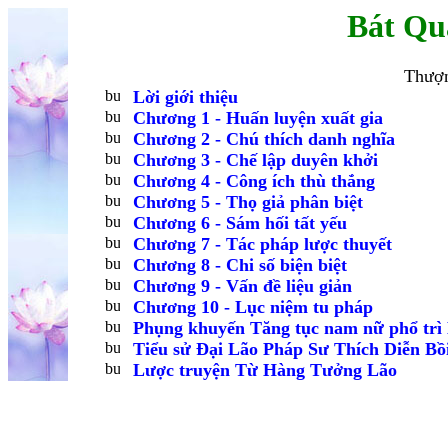
Bát Qu
Thượn
Lời giới thiệu
Chương 1 - Huấn luyện xuất gia
Chương 2 - Chú thích danh nghĩa
Chương 3 - Chế lập duyên khởi
Chương 4 - Công ích thù thắng
Chương 5 - Thọ giả phân biệt
Chương 6 - Sám hối tất yếu
Chương 7 - Tác pháp lược thuyết
Chương 8 - Chi số biện biệt
Chương 9 - Vấn đề liệu giản
Chương 10 - Lục niệm tu pháp
Phụng khuyến Tăng tục nam nữ phổ trì 
Tiểu sử Ðại Lão Pháp Sư Thích Diễn Bồ
Lược truyện Từ Hàng Tưởng Lão