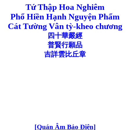
Tứ Thập Hoa Nghiêm
Phổ Hiền Hạnh Nguyện Phẩm
Cát Tường Vân tỳ-kheo chương
四十華嚴經
普賢行願品
吉詳雲比丘章
[Quán Âm Bảo Điện]