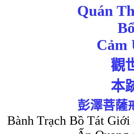
Quán Th
Bổ
Cảm 
觀
本
彭澤菩薩
Bành Trạch Bồ Tát Giới 