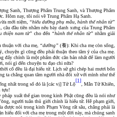
 Thượng Sanh, Thượng Phẩm Trung Sanh, và Thượng Phẩm
ớc. Hôm nay, tôi nói về Trung Phẩm Hạ Sanh.
 vừa mới niệm,
“hiếu dưỡng phụ mẫu, hành thế nhân từ”
ăn, câu đầu tiên nhằm nêu bày danh xưng của Trung Phẩm
 thiện nam tử”
cho đến
“hành thế nhân từ”
nhằm giải
ếu thuận với cha mẹ,
“dưỡng”
(
養
)
: Khi cha mẹ còn sống,
ý, chuyện gì cũng đều phải thuận theo tâm ý của cha mẹ.
ưng đấy chính là một phẩm đức căn bản nhất để làm người
i, nói gì đến chuyện tu đạo chi nữa?
hời cổ đều là đại hiếu tử. Lịch sử ghi chép hai mươi bốn
 Ông ta chẳng quan tâm người nhà đối xử với mình như thế
[1]
ng nhất trong số đó là [các vị] Tử Lộ
, Mẫn Tử Khiên,
 tựu!
 pháp xuất thế gian trong kinh Phật cũng đều là nói như
õng, người tuân thủ giới chính là hiếu tử. Hễ phạm giới,
hĩa được nói trong kinh Phạm Võng rất sâu, chẳng phải là
tận hiếu đối với cha mẹ trong một đời này, mà chúng sanh