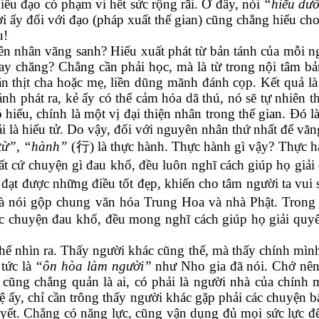
iếu đạo có phạm vi hết sức rộng rãi. Ở đây, nói
“hiếu dư
i ấy đối với đạo (pháp xuất thế gian) cũng chẳng hiểu ch
u!
 nhân vãng sanh? Hiếu xuất phát từ bản tánh của mỗi ngườ
ay chăng? Chẳng cần phải học, mà là từ trong nội tâm bản
 ăn thịt cha hoặc mẹ, liền dũng mãnh đánh cọp. Kết quả l
h phát ra, kẻ ấy có thể cảm hóa dã thú, nó sẽ tự nhiên thá
iếu, chính là một vị đại thiện nhân trong thế gian. Đó l
i là hiếu tử. Do vậy, đối với nguyên nhân thứ nhất để vãn
từ”
,
“hành”
(
行
) là thực hành. Thực hành gì vậy? Thực h
t cứ chuyện gì đau khổ, đều luôn nghĩ cách giúp họ giải
a đạt được những điều tốt đẹp, khiến cho tâm người ta vui
là nói gộp chung văn hóa Trung Hoa và nhà Phật. Trong t
oặc chuyện đau khổ, đều mong nghĩ cách giúp họ giải qu
thể nhìn ra. Thấy người khác cũng thế, mà thấy chính mình
 tức là
“ôn hòa làm người”
như Nho gia đã nói. Chớ nên
, cũng chẳng quản là ai, có phải là người nhà của chính
ấy, chỉ cần trông thấy người khác gặp phải các chuyện b
uyết. Chẳng có năng lực, cũng vận dụng đủ mọi sức lực 