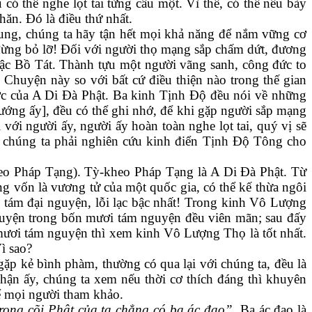
có thể nghe lọt tai từng câu một. Vì thế, có thể nêu bày
hăn. Đó là điều thứ nhất.
ung, chúng ta hãy tận hết mọi khả năng để nắm vững cơ
 đừng bỏ lỡ! Đối với người thọ mạng sắp chấm dứt, đương
bậc Bồ Tát. Thành tựu một người vãng sanh, công đức to
Chuyện này so với bất cứ điều thiện nào trong thế gian
ớc của A Di Đà Phật. Ba kinh Tịnh Độ đều nói về những
ướng ấy], đều có thể ghi nhớ, để khi gặp người sắp mạng
với người ấy, người ấy hoàn toàn nghe lọt tai, quý vị sẽ
t, chúng ta phải nghiên cứu kinh điển Tịnh Độ Tông cho
eo Pháp Tạng). Tỳ-kheo Pháp Tạng là A Di Đà Phật. Từ
g vốn là vương tử của một quốc gia, có thể kế thừa ngôi
 tám đại nguyện, lỗi lạc bậc nhất! Trong kinh Vô Lượng
guyện trong bốn mươi tám nguyện đều viên mãn; sau đấy
 mươi tám nguyện thì xem kinh Vô Lượng Thọ là tốt nhất.
ì sao?
gặp kẻ bình phàm, thường có qua lại với chúng ta, đều là
hận ấy, chúng ta xem nếu thời cơ thích đáng thì khuyên
để mọi người tham khảo.
 trong cõi Phật của ta chẳng có ba ác đạo”
. Ba ác đạo là