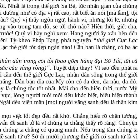
ồi. Nhất là trong thế giới Sa Bà, tức nhân gian của chúng
dường như có địa vị rất cao, rất biết ăn nói [mà lầm], tội
 đâu? Quý vị thấy ngôn ngữ, hành vi, những lời lẽ, những
 vào trong tam đồ, sẽ tới chỗ nào? Hiện thời, giết cha,
ta trước! Quý vị hãy nghĩ xem: Hạng người ấy xấu hèn đến
 biến! Tỳ-kheo Pháp Tạng phát nguyện
“thế giới Cực Lạc
ạc thế giới tốt đẹp ngần nào! Căn bản là chẳng có ba ác
 nhân dân trong cõi tôi (bao gồm hàng đại Bồ Tát, tất cả
 sắc của vàng ròng)”.
Tuyệt diệu thay! Vì sao đều phát ra
 cần đến thế giới Cực Lạc, nhân dân sống trong thế giới
trắng. Dân bản địa của Mỹ còn có da đen, da nâu, da đỏ.
 là chủng tộc tốt nhất. Mãi cho đến hiện thời, nước Mỹ
 vực, lòng người mỗi mỗi đều khác biệt, biểu hiện thành
a Ngài đều viên mãn [mọi người vãng sanh đều là thân kim
u mọi việc tốt đẹp đều rất khó. Chẳng hiểu rõ chân tướng,
vấn đề sanh tử là vì chúng ta chẳng thấy rõ ràng! Chuyện
ủa chúng ta chẳng có quang minh. Nếu trong tâm chúng ta
ề sanh tử ư? Sở dĩ mười phương thế giới có sanh tử là vì