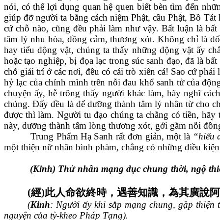
nói, có thể lợi dụng quan hệ quen biết bèn tìm đến nhữ
giúp đỡ người ta bằng cách niệm Phật, cầu Phật, Bồ Tát 
cứ chỗ nào, cũng đều phải làm như vậy. Bất luận là bất
tâm lý nhu hòa, đồng cảm, thương xót. Không chỉ là đối
hay tiểu động vật, chúng ta thấy những động vật ấy chẳ
hoặc tạo nghiệp, bị đọa lạc trong súc sanh đạo, đã là bấ
chỗ giải trí ở các nơi, đều có cái trò xiên cá! Sao cứ ph
hỷ lạc của chính mình trên nỗi đau khổ sanh tử của động
chuyện ấy, hễ trông thấy người khác làm, hãy nghĩ các
chúng. Đấy đều là để dưỡng thành tâm lý nhân từ cho chí
được thì làm. Người tu đạo chúng ta chẳng có tiền, hãy 
này, dưỡng thành tấm lòng thương xót, gởi gắm nỗi đồng
Trung Phẩm Hạ Sanh rất đơn giản, một là
“hiếu
một thiện nữ nhân bình phàm, chẳng có những điều kiện 
(Kinh) Thử nhân mạng dục chung thời, ngộ thiện
(
經
)
此人命欲終時，遇善知識，為其廣說阿
(
Kinh
: Người ấy khi sắp mạng chung, gặp thiện 
nguyện của tỳ-kheo Pháp Tạng).