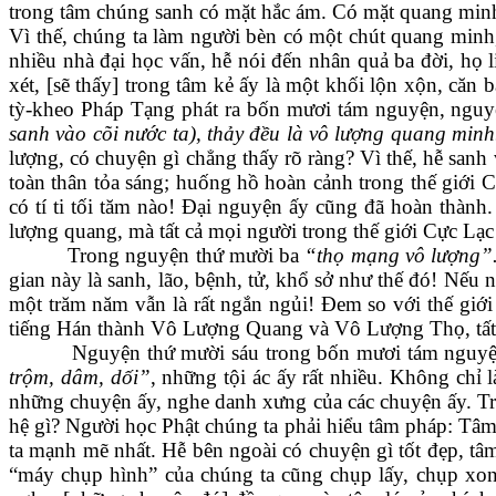
trong tâm chúng sanh có mặt hắc ám. Có mặt quang minh 
Vì thế, chúng ta làm người bèn có một chút quang minh, 
nhiều nhà đại học vấn, hễ nói đến nhân quả ba đời, họ l
xét, [sẽ thấy] trong tâm kẻ ấy là một khối lộn xộn, căn
tỳ-kheo Pháp Tạng phát ra bốn mươi tám nguyện, nguy
sanh vào cõi nước ta), thảy đều là vô lượng quang min
lượng, có chuyện gì chẳng thấy rõ ràng? Vì thế, hễ sanh 
toàn thân tỏa sáng; huống hồ hoàn cảnh trong thế giới C
có tí ti tối tăm nào! Đại nguyện ấy cũng đã hoàn thành
lượng quang, mà tất cả mọi người trong thế giới Cực Lạ
Trong nguyện thứ mười ba
“thọ mạng vô lượng”
gian này là sanh, lão, bệnh, tử, khổ sở như thế đó! Nếu
một trăm năm vẫn là rất ngắn ngủi! Đem so với thế giới
tiếng Hán thành Vô Lượng Quang và Vô Lượng Thọ, tất 
Nguyện thứ mười sáu trong bốn mươi tám nguyện l
trộm, dâm, dối”
, những tội ác ấy rất nhiều. Không chỉ
những chuyện ấy, nghe danh xưng của các chuyện ấy. Tro
hệ gì? Người học Phật chúng ta phải hiểu tâm pháp: Tâm 
ta mạnh mẽ nhất. Hễ bên ngoài có chuyện gì tốt đẹp, tâ
“máy chụp hình” của chúng ta cũng chụp lấy, chụp xong