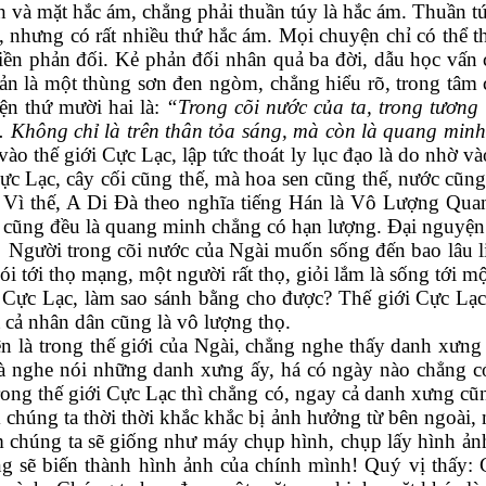
và mặt hắc ám, chẳng phải thuần túy là hắc ám. Thuần tú
nhưng có rất nhiều thứ hắc ám. Mọi chuyện chỉ có thể thấ
iền phản đối. Kẻ phản đối nhân quả ba đời, dẫu học vấn c
 bản là một thùng sơn đen
ngòm, chẳng hiểu rõ, trong tâm 
ện thứ mười hai
là:
“Trong cõi nước của ta, trong tương 
h. Không chỉ là trên thân tỏa sáng, mà còn là quang min
vào thế giới Cực Lạc, lập tức thoát ly lục đạo là do nhờ và
ực Lạc, cây cối cũng thế, mà hoa sen cũng thế, nước cũng
. Vì thế, A Di Đà theo nghĩa tiếng Hán là Vô Lượng Quan
c cũng đều là quang minh chẳng có hạn lượng. Đại nguyện 
.
Người trong cõi nước của Ngài muốn sống đến bao lâu l
 nói tới thọ mạng, một người rất thọ, giỏi lắm là sống tới
 Cực Lạc, làm sao sánh bằng cho được? Thế giới Cực Lạc
cả nhân dân cũng là vô lượng thọ.
à trong thế giới của Ngài, chẳng nghe thấy danh xưng củ
 là nghe nói những danh xưng ấy, há có ngày nào chẳng c
ng thế giới Cực Lạc thì chẳng có, ngay cả danh xưng cũ
chúng ta thời thời khắc khắc bị ảnh hưởng từ bên ngoài, 
m chúng ta sẽ giống như máy chụp hình, chụp lấy hình ản
 sẽ biến thành hình ảnh của chính mình! Quý vị thấy: 