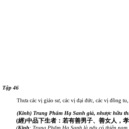
Tập 46
Thưa các vị giáo sư, các vị đại đức, các vị đồng t
(Kinh) Trung Phẩm Hạ Sanh giả, nhược hữu thi
(
經
)
中品下生者：若有善男子、善女人，孝
(
Kinh
: Trung Phẩm Hạ Sanh là nếu có thiện nam t