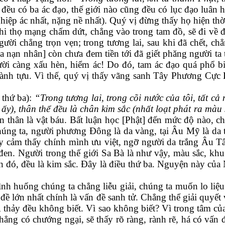
 đều có ba ác đạo, thế giới nào cũng đều có lục đạo luân h
ghiệp ác nhất, nặng nề nhất). Quý vị đừng thấy họ hiện thời 
 khi thọ mạng chấm dứt, chẳng vào trong tam đồ, sẽ đi về
 chẳng trọn vẹn; trong tương lai, sau khi đã chết, chẳng
của nạn nhân] còn chưa đem tiền tới đã giết phăng người 
gười càng xấu hèn, hiểm ác! Do đó, tam ác đạo quá phổ
ành tựu. Vì thế, quý vị thấy vãng sanh Tây Phương Cực L
 thứ ba):
“Trong tương lai, trong cõi nước của tôi, tất cả
y), thân thể đều là chân kim sắc (nhất loạt phát ra màu
thân là vật báu. Bất luận học [Phật] đến mức độ nào, chỉ
chúng ta, người phương Đông là da vàng, tại Âu Mỹ là da 
 cảm thấy chính mình ưu việt, ngỡ người da trắng Âu Tây
đen. Người trong thế giới Sa Bà là như vậy, màu sắc, khu
 đến đó, đều là kim sắc. Đây là điều thứ ba. Nguyện này củ
 tình huống chúng ta chẳng liễu giải, chúng ta muốn lo liệ
đề lớn nhất chính là vấn đề sanh tử. Chẳng thể giải quyết 
, thảy đều không biết. Vì sao không biết? Vì trong tâm c
hẳng có chướng ngại, sẽ thấy rõ ràng, rành rẽ, há có vấn đ