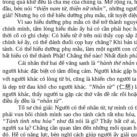
trong quá khứ đều là cha mẹ của chúng ta. Mở rộng ra, h
đầu, bèn nói
“thiện nam tử, thiện nữ nhân”
, những ngườ
giải! Nhưng họ có thể hiếu dưỡng phụ mẫu, rất tuyệt diệ
Vì sao hiếu dưỡng phụ mẫu có thể trở thành nguyên
chính mình, tấm lòng hiếu thảo ấy há có cần phải học h
thời cổ có ghi chép: Có hiếu tử ở trên núi thấy cọp sắp
chính kẻ ấy, có thể đánh đuổi cọp hay chăng? Khi bản tán
tánh. Có thể hiếu dưỡng phụ mẫu, làm một người con có h
bất hiếu có thể thành Phật! Chẳng thể nào! Nhất định phả
Cái nhân thứ hai để vãng sanh là
“hành thế nhân 
người khác đặc biệt có tâm đồng cảm. Người khác gặp bấ
với người khác có lòng từ bi, cũng là khiến cho người t
là dẹp trừ đau khổ cho người khác.
“Nhân từ”
(
仁慈
)
người khác, thấy người ta gặp các thứ vấn đề rắc rối h
điều ấy đều là
“nhân từ”.
Tổ sư chú giải: Người có thể nhân từ, tự mình có 
phải vun bồi chính mình sao cho tánh cách rất nhu hòa,
“Tánh tình nhu hòa”
như đã nói là gì? Thấy bất cứ ai
người xa lạ? Chẳng cần quan tâm đến những mối quan hệ 
đó. Hễ có năng lực, bèn nghĩ cách giúp người ấy giải q