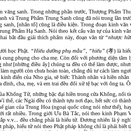
 phẩm vãng sanh. Trong những phần trước, Thượng Phẩm
anh và Trung Phẩm Trung Sanh cũng đã nói trong lần trư
 sanh, [nhân tố] cũng là điều kiện. Trong đoạn kinh văn
 Trung Phẩm Hạ Sanh. Nói theo kết cấu văn tự của kinh v
 hai bắt đầu giải thích phẩm này, đoạn văn từ
“nhược hữu
gười học Phật.
“Hiếu dưỡng phụ mẫu”
,
“hiếu”
(
孝
) là hi
hải cung phụng cho cha mẹ. Còn đối với phương diện tâm l
ng như [những điều ấy] chúng ta đều có thể làm được, nh
à làm người còn chưa hoàn toàn, chẳng đủ tư cách làm ngườ
kinh điển của Nho gia, sẽ biết: Thánh nhân và hiền nhân t
a đình, cha, mẹ, và em trai đều đối xử tệ bạc với ông ta.
của Khổng Tử, những bậc đại hiền trong cửa Khổng, nổi tiế
Vì thế, các Ngài đều có thành tựu nơi đạo, hết sức có thành
hế gian của Trung Hoa (ngoại quốc cũng nói như thế), hay
iới rất nhiều. Trong giới Ưu Bà Tắc, nói theo kinh Phạm V
 cắp v.v... đều chẳng phải là hiếu tử. Đương nhiên là ý ng
 pháp, hiếu tử nói theo Phật pháp không chỉ là phải biết 