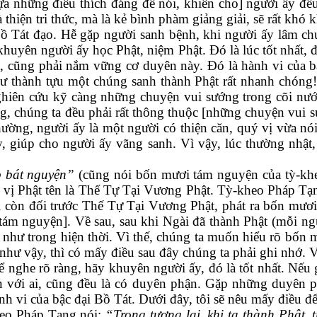
ựa những điều thích đáng để nói, khiến cho] người ấy đều 
thiện tri thức, mà là kẻ bình phàm giảng giải, sẽ rất khó k
ồ Tát đạo. Hễ gặp người sanh bệnh, khi người ấy lâm ch
huyên người ấy học Phật, niệm Phật. Đó là lúc tốt nhất,
o, cũng phải nắm vững cơ duyên này. Đó là hành vi của 
 thành tựu một chúng sanh thành Phật rất nhanh chóng! 
ghiên cứu kỹ càng những chuyện vui sướng trong cõi nư
g, chúng ta đều phải rất thông thuộc [những chuyện vui s
hường, người ấy là một người có thiện căn, quý vị vừa nói 
, giúp cho người ấy vãng sanh. Vì vậy, lúc thường nhậ
p bát nguyện”
(cũng nói bốn mươi tám nguyện của tỳ-kh
t vị Phật tên là Thế Tự Tại Vương Phật. Tỳ-kheo Pháp Tạn
i còn đối trước Thế Tự Tại Vương Phật, phát ra bốn mươi
tám nguyện]. Về sau, sau khi Ngài đã thành Phật (mỗi n
 như trong hiện thời. Vì thế, chúng ta muốn hiểu rõ bốn
 vậy, thì có mấy điều sau đây chúng ta phải ghi nhớ. V
 nghe rõ ràng, hãy khuyên người ấy, đó là tốt nhất. Nếu 
n với ai, cũng đều là có duyên phận. Gặp những duyên p
nh vi của bậc đại Bồ Tát. Dưới đây, tôi sẽ nêu mấy điều 
heo Pháp Tạng nói:
“Trong tương lai, khi ta thành Phật,