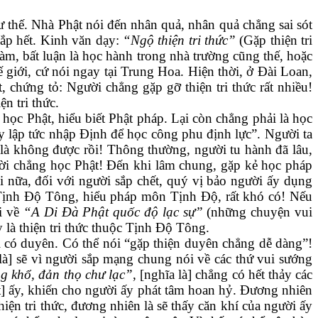
thế. Nhà Phật nói đến nhân quả, nhân quả chẳng sai sót
sắp hết. Kinh văn dạy:
“Ngộ thiện tri thức”
(Gặp thiện tri
m, bất luận là học hành trong nhà trường cũng thế, hoặc
ế giới, cứ nói ngay tại Trung Hoa. Hiện thời, ở Đài Loan,
 chứng tỏ: Người chẳng gặp gỡ thiện tri thức rất nhiều!
n tri thức.
 học Phật, hiểu biết Phật pháp. Lại còn chẳng phải là học
 lập tức nhập Định để học công phu định lực”. Người ta
là không được rồi! Thông thường, người tu hành đã lâu,
ời chẳng học Phật! Đến khi lâm chung, gặp kẻ học pháp
i nữa, đối với người sắp chết, quý vị bảo người ấy dụng
ức Tịnh Độ Tông, hiểu pháp môn Tịnh Độ, rất khó có! Nếu
ói về
“A Di Đà Phật quốc độ lạc sự”
(những chuyện vui
 là thiện tri thức thuộc Tịnh Độ Tông.
 có duyên. Có thể nói “gặp thiện duyên chẳng dễ dàng”!
 là] sẽ vì người sắp mạng chung nói về các thứ vui sướng
g khổ, đản thọ chư lạc”
, [nghĩa là] chẳng có hết thảy các
ết] ấy, khiến cho người ấy phát tâm hoan hỷ. Đương nhiên
hiện tri thức, đương nhiên là sẽ thấy căn khí của người ấy