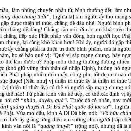
ẫu, làm những chuyện nhân từ, bình thường đều làm như 
mạng dục chung thời”
, [nghĩa là] khi người ấy thọ mạng 
ặp được thiện tri thức, chẳng dễ đâu nhé! Người bình phà
đều chẳng dễ dàng! Chẳng cần nói tới các nơi khác trên th
ời chẳng tiếp xúc Phật pháp vẫn đông hơn người học Phật,
âm chung, lại càng khó khăn hơn! Khi ấy, người đó gặp thiệ
hức ấy chẳng phải là thiện tri thức bình phàm, mà là người
m, họ sẽ bảo quý vị: “Quý vị sắp mạng chung, hãy ngay
á có thể làm được ư? Pháp môn thông thường đương nhiên 
 (khó giữ vững tinh thần để nhập Định), huống hồ ngư
iểu Phật pháp nhiều đến mấy, công phu tốt đẹp cỡ nào đ
ức được! [Nếu như] vị thiện tri thức ấy là thiện tri th
 (vị thiện tri thức ấy) có thể vì người sắp mạng chung n
 thể nào! Từ phần kinh văn kế tiếp, có thể xác định vị ấy
ều nói
tới “nhân, duyên, quả”.
Trước đã có nhân, nay mới
nhân) quảng thuyết A Di Đà Phật quốc độ lạc sự”
, [nghĩa
à Phật. Vừa mở đầu, kinh A Di Đà bèn nói:
“Vô hữu chún
n tri thức ấy giảng từng điều vui sướng cho người [sắp ch
 kinh văn nói là
“quảng thuyết”
(rộng nói), nhưng đã là t