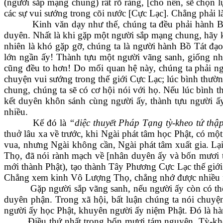
(người sắp mạng chung) rất rõ ràng, [cho nên, sẽ chọn l
các sự vui sướng trong cõi nước [Cực Lạc]. Chẳng phải là 
Kinh văn dạy như thế, chúng ta đều phải hành B
duyên. Nhất là khi gặp một người sắp mạng chung, hãy k
nhiên là khó gặp gỡ, chúng ta là người hành Bồ Tát đạ
lớn ngần ấy! Thành tựu một người vãng sanh, giống như
cũng đều to hơn! Do mối quan hệ này, chúng ta phải n
chuyện vui sướng trong thế giới Cực Lạc; lúc bình thườn
chung, chúng ta sẽ có cơ hội nói với họ. Nếu lúc bình t
kết duyên khôn sánh cùng người ấy, thành tựu người ấy
nhiều.
Kế đó là
“diệc thuyết Pháp Tạng tỳ-kheo tứ thậ
thuở lâu xa về trước, khi Ngài phát tâm học Phật, có mộ
vua, nhưng Ngài không cần, Ngài phát tâm xuất gia. Lạ
Thọ, đã nói rành mạch về [nhân duyên ấy và bốn mươi 
mới thành Phật), tạo thành Tây Phương Cực Lạc thế giới
Chẳng xem kinh Vô Lượng Thọ, chẳng nhớ được nhiều như
Gặp người sắp vãng sanh, nếu người ấy còn có thể
duyên phận. Trong xã hội, bất luận chúng ta nói chuyệ
người ấy học Phật, khuyên người ấy niệm Phật. Đó là hà
Điều thứ nhất trong bốn mươi tám nguyện. Tỳ-k