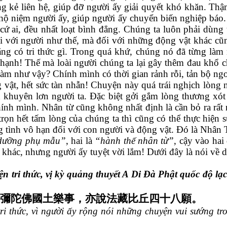
ng kẻ liên hệ, giúp đỡ người ấy giải quyết khó khăn. Thậ
hộ niệm người ấy, giúp người ấy chuyển biến nghiệp báo. 
 cứ ai, đều nhất loạt bình đẳng. Chúng ta luôn phải dùng
 với người như thế, mà đối với những động vật khác cũn
ng có tri thức gì. Trong quá khứ, chúng nó đã từng làm n
t hạnh! Thế
mà loài người chúng ta lại gây thêm đau khổ c
ải làm như vậy? Chính mình có thời gian rảnh rỗi, tản bộ ng
 vật, hết sức tàn nhẫn! Chuyện này quá trái nghịch lòng 
h khuyên lơn người ta. Đặc biệt gởi gắm lòng thương xó
nh mình. Nhân từ cũng không nhất định là cần bỏ ra rất nh
trọn hết tấm lòng của chúng ta thì cũng có thể thực hiện 
 tình vô hạn đối với con người và động vật. Đó là Nhân 
 dưỡng phụ mẫu”
, hai là
“hành thế nhân từ”
, cậy vào hai
khác, nhưng người ấy tuyệt vời lắm! Dưới đây là nói về 
 tri thức, vị kỳ quảng thuyết A Di Đà Phật quốc độ lạc
彌陀佛國土樂事，亦說法藏比丘四十八願。
tri thức, vì người ấy rộng nói những chuyện vui sướng 