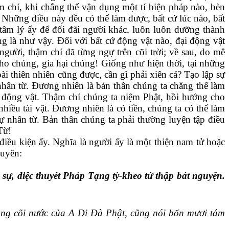
m chí, khi chẳng thể vận dụng một tí biện pháp nào, bèn
Những điều này đều có thể làm được, bất cứ lúc nào, bất
 tâm lý ấy để đối đãi người khác, luôn luôn dưỡng thành
g là như vậy. Đối với bất cứ động vật nào, đại động vật
gười, thậm chí đã từng ngự trên cõi trời; về
sau, do mê
ho chúng, gia hại chúng! Giống như hiện thời, tại những
oài thiên nhiên cũng được, cần gì phải xiên cá? Tạo lập sự
nhân từ. Đương nhiên là bản thân chúng ta chẳng thể làm
t động vật. Thậm chí chúng ta niệm Phật, hồi hướng cho
iều tài vật. Đương nhiên là có tiền, chúng ta có thể làm
sự nhân từ. Bản thân chúng ta phải thường luyện tập điều
Từ!
 điều kiện ấy. Nghĩa là người ấy là một thiện nam tử hoặc
duyên:
 sự, diệc thuyết Pháp Tạng tỳ-kheo tứ thập bát nguyện.
trong cõi nước của A Di Đà Phật, cũng nói bốn mươi tám