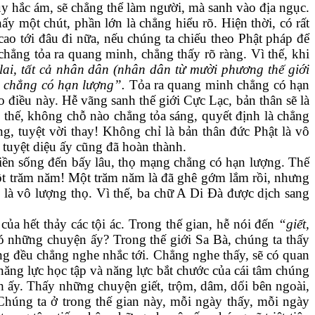
y hắc ám, sẽ chẳng thể làm người, mà sanh vào địa ngục.
y một chút, phần lớn là chẳng hiểu rõ. Hiện thời, có rất
ao tới đâu đi nữa, nếu chúng ta chiếu theo Phật pháp để
chẳng tỏa ra quang minh, chẳng thấy rõ ràng. Vì thế, khi
lai, tất cả nhân dân (nhân dân từ mười phương thế giới
h chẳng có hạn lượng”.
Tỏa ra quang minh chẳng có hạn
o điều này. Hễ vãng sanh thế giới Cực Lạc, bản thân sẽ là
 thế, không chỗ nào chẳng tỏa sáng, quyết định là chẳng
g, tuyệt vời thay! Không chỉ là bản thân đức Phật là vô
tuyệt diệu ấy cũng đã hoàn thành.
iền sống đến bấy lâu, thọ mạng chẳng có hạn lượng. Thế
 một trăm năm! Một trăm năm là đã ghê gớm lắm rồi, nhưng
 là vô lượng thọ. Vì thế, ba chữ A Di Đà được dịch sang
a hết thảy các tội ác. Trong thế gian, hễ nói đến
“giết,
ó những chuyện ấy? Trong thế giới Sa Bà, chúng ta thấy
ng đều chẳng nghe nhắc tới. Chẳng nghe thấy, sẽ có quan
năng lực học tập và năng lực bắt chước của cái tâm chúng
h ấy. Thấy những chuyện giết, trộm, dâm, dối bên ngoài,
Chúng ta ở trong thế gian này, mỗi ngày thấy, mỗi ngày