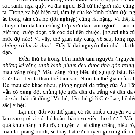
súc sanh, ngạ quỷ, và địa ngục. Bất cứ thế giới nào cũng
ta. Trong xã hội hiện tại, tâm lý của kẻ bình phàm (tội n
ác trong tâm của họ (tội nghiệp) cũng rất nặng. Vì thế,
chuyện họ đã làm chẳng hợp với đạo làm người. Làm người
giết mẹ, cướp đoạt, bắt cóc đòi tiền chuộc, [người nhà 
mức độ nào! Vì vậy, thế gian này càng về sau, lòng n
chẳng có ba ác đạo”.
Đấy là đại nguyện thứ nhất, đã th
đạo.
Điều thứ ba trong bốn mươi tám nguyện (nguyện
những kẻ vãng sanh bình phàm đều được tính gộp trong ấ
màu vàng ròng? Màu vàng ròng biểu thị sự quý báu. Bản 
Cực Lạc đều là thân thể kim sắc. Nhìn lại thế gian của 
Do màu sắc khác nhau, giống người da trắng của Âu Tây
vẫn có xung đột chủng tộc giữa dân da trắng và dân da 
các sắc thái bất đồng! Vì thế, đến thế giới Cực Lạc, hễ
sắc] y hệt!
Lại nói, đối với thế gian, có rất nhiều chuyện và
làm sao quý vị có thể hoàn thành sự việc cho được? Vấn 
quá khứ chẳng hiểu rõ, chuyện vị lai cũng chẳng hiểu rõ
toàn là quang minh, sẽ thấy bất cứ chuyện gì cũng đều c