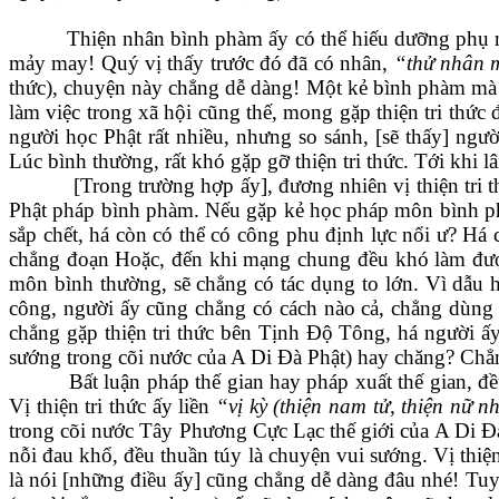
Thiện nhân bình phàm ấy có thể hiếu dưỡng phụ m
mảy may! Quý vị thấy trước đó đã có nhân,
“thử nhân 
thức), chuyện này chẳng dễ dàng! Một kẻ bình phàm mà g
làm việc trong xã hội cũng thế, mong gặp thiện tri thức 
người học Phật rất nhiều, nhưng so sánh, [sẽ thấy] ngư
Lúc bình thường, rất khó gặp gỡ thiện tri thức. Tới khi l
[Trong trường hợp ấy], đương nhiên vị thiện tri t
Phật pháp bình phàm. Nếu gặp kẻ học pháp môn bình phà
sắp chết, há còn có thể có công phu định lực nổi ư? H
chẳng đoạn Hoặc, đến khi mạng chung đều khó làm được
môn bình thường, sẽ chẳng có tác dụng to lớn. Vì dẫu h
công, người ấy cũng chẳng có cách nào cả, chẳng dùng s
chẳng gặp thiện tri thức bên Tịnh Độ Tông, há người ấy
sướng trong cõi nước của A Di Đà Phật) hay chăng? Chẳng
Bất luận pháp thế gian hay pháp xuất thế gian, đ
Vị thiện tri thức ấy liền
“vị kỳ (thiện nam tử, thiện nữ 
trong cõi nước Tây Phương Cực Lạc thế giới của A Di Đ
nỗi đau khổ, đều thuần túy là chuyện vui sướng. Vị thiệ
là nói [những điều ấy] cũng chẳng dễ dàng đâu nhé! Tuy