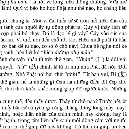
ỡng phụ mẫu”
là nói về lòng hiếu thông thường. Vừa mở
o lắm! Quý vị bảo họ học Phật như thế nào, họ chẳng liễu
i chúng ta. Một vị đại hiếu tử sẽ trọn hết hiếu đạo của
 tánh của người ấy tự động phát ra. Quý vị thấy lịch sử
à cọp phải bỏ chạy. Đó là đạo lý gì vậy? Cậy vào sức của
o lui. Vì thế, nói đến chỗ rốt ráo, Hiếu xuất phát từ bản
à cơ bản để tu đạo, cơ sở ở chỗ này! Chưa hề nghe nói kẻ
g sanh, bèn liệt kê
“hiếu dưỡng phụ mẫu”.
ành chuyện nhân từ trên thế gian.
“Nhân”
(
仁
) là đối với
 quyết.
“Từ”
(
慈
) chính là từ bi như nhà Phật đã nói. Đối
 sướng. Nhà Phật nói hai chữ
“từ bi”
, Từ ban vui, Bi (
悲
)
hế gian, hễ là những gì đem lại những điều tốt đẹp cho
yết, thời thời khắc khắc mong giúp đỡ người khác. Những
 cũng thế, đều thấy được. Thấy từ chỗ nào? Trước hết, ắt
 thấy bất cứ chuyện gì cũng chẳng động lòng mảy may!
 mình, hoặc thân nhân của chính mình hay không, hay là
ất hạnh, trong tâm liền nẩy sanh mối đồng cảm với người
để xem có thể giúp đỡ hay không. Có thể nói giúp họ bèn