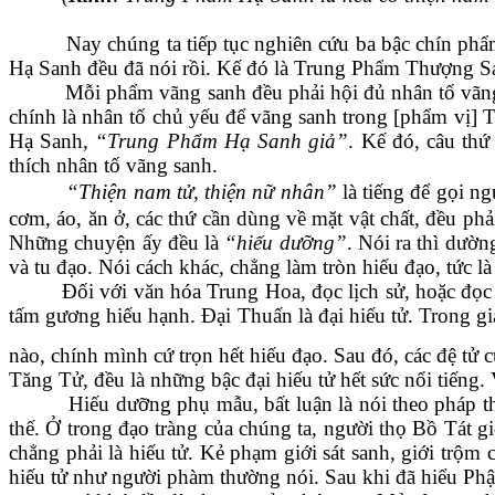
Nay chúng ta tiếp tục nghiên cứu ba bậc chín
Hạ Sanh đều đã nói rồi. Kế đó là Trung Phẩm Thượng S
Mỗi phẩm vãng sanh đều phải hội đủ nhân tố vãng
chính là nhân tố chủ yếu để vãng sanh trong [phẩm vị]
Hạ Sanh,
“Trung Phẩm Hạ Sanh giả”
. Kế đó, câu thứ
thích nhân tố vãng sanh.
“Thiện nam tử, thiện nữ nhân”
là tiếng để gọi n
cơm, áo, ăn ở, các thứ cần dùng về mặt vật chất, đều p
Những chuyện ấy đều là
“hiếu dưỡng”
. Nói ra thì dườ
và tu đạo. Nói cách khác, chẳng làm tròn hiếu đạo, tức l
Đối với văn hóa Trung Hoa, đọc lịch sử, hoặc đọc 
tấm gương hiếu hạnh. Đại Thuấn là đại hiếu tử. Trong gi
nào, chính mình cứ trọn hết hiếu đạo. Sau đó, các đệ tử 
Tăng Tử, đều là những bậc đại hiếu tử hết sức nổi tiếng. 
Hiếu dưỡng phụ mẫu, bất luận là nói theo pháp t
thế. Ở trong đạo tràng của chúng ta, người thọ Bồ Tát g
chẳng phải là hiếu tử. Kẻ phạm giới sát sanh, giới trộm
hiếu tử như người phàm thường nói. Sau khi đã hiểu Phật