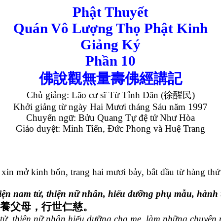
Phật Thuyết
Quán Vô Lượng Thọ Phật Kinh
Giảng Ký
Phần 10
佛說觀無量壽佛經講記
Chủ giảng: Lão cư sĩ Từ Tỉnh Dân (
徐醒民
)
Khởi giảng từ ngày Hai Mươi tháng Sáu năm 1997
Chuyển ngữ: Bửu Quang Tự đệ tử Như Hòa
Giảo duyệt: Minh Tiến, Đức Phong và Huệ Trang
u, xin mở kinh bổn, trang hai mươi bảy, bắt đầu từ hàng th
ện nam tử, thiện nữ nhân, hiếu dưỡng phụ mẫu, hành 
養父母，行世仁慈。
ử, thiện nữ nhân hiếu dưỡng cha mẹ, làm những chuyện n